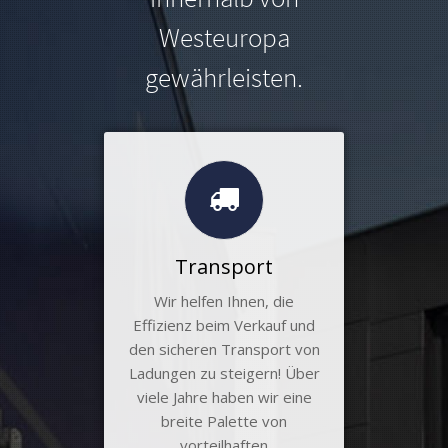
Westeuropa
gewährleisten.
Transport
Wir helfen Ihnen, die
Effizienz beim Verkauf und
den sicheren Transport von
Ladungen zu steigern! Über
viele Jahre haben wir eine
breite Palette von
vorteilhaften