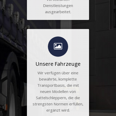
Dienstleistungen
ausgearbeitet.
Unsere Fahrzeuge
Wir verfügen über eine
bewährte, komplette
Transportbasis, die mit
neuen Modellen von
Sattelschleppern, die die
strengsten Normen erfüllen,
ergänzt wird.