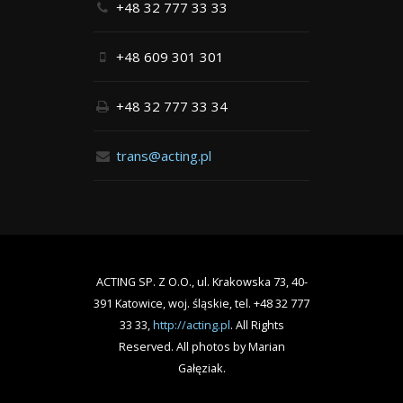
+48 32 777 33 33
+48 609 301 301
+48 32 777 33 34
trans@acting.pl
ACTING SP. Z O.O., ul. Krakowska 73, 40-
391 Katowice, woj. śląskie, tel. +48 32 777
33 33,
http://acting.pl
. All Rights
Reserved. All photos by Marian
Gałęziak.